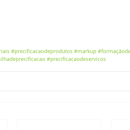
iais
#precificacaodeprodutos
#markup
#formaçãod
ilhadeprecificacao
#precificacaodeservicos