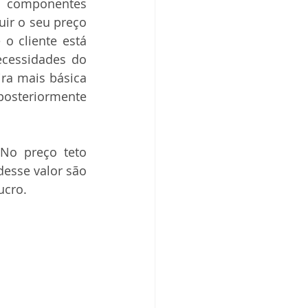
s componentes 
ir o seu preço 
 cliente está 
cessidades do 
ra mais básica 
posteriormente 
No preço teto 
esse valor são 
ucro.