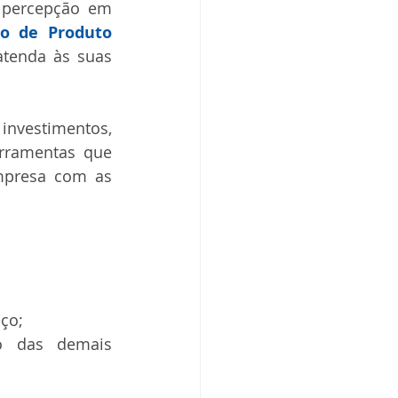
 percepção em 
ção de Produto
tenda às suas 
nvestimentos, 
rramentas que 
mpresa com as 
ço;  
 das demais 