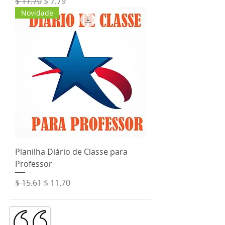
Preço normal
Preço promocional
$ 11.70
$ 7.79
Novidade
Planilha Diário de Classe para
Professor
Preço normal
Preço promocional
$ 15.61
$ 11.70