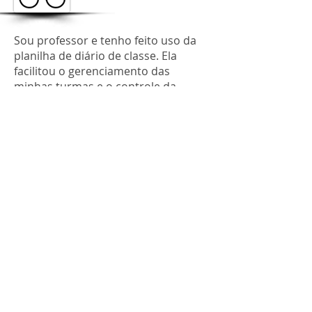
Sou professor e tenho feito uso da
planilha de diário de classe. Ela
facilitou o gerenciamento das
minhas turmas e o controle da
frequência e das notas dos meus
alunos. Uso uma planilha de diário
de classe para cada turma. Não
perco um registro. Agradeço a
equipe da Planilha Ideal.
Murilo Pereira
Osasco, SP
Encontre sua
Buscar conteúdo
planilha
Política de
Termos e condições