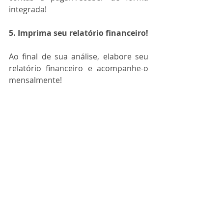
integrada!               
5. Imprima seu relatório financeiro!
Ao final de sua análise, elabore seu 
relatório financeiro e acompanhe-o 
mensalmente!   
A planilha de 
controle financeiro 
pessoal
 facilita o controle de sua 
conta-corrente, do cartão de crédito 
e do saldo em carteira. Programe 
suas contas pessoais e saiba como 
fazer os melhores investimentos. 
Tenha uma visão ampla para 
economizar na hora e lugar certos. 
Aproveite as categorias 