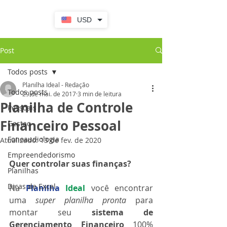
USD
Post
Todos posts
Planilha Ideal - Redação
Todos posts
29 de mai. de 2017
3 min de leitura
Planilha de Controle
Pessoais
Financeiro Pessoal
Gestao
Fonoaudiologia
Atualizado:
13 de fev. de 2020
Empreendedorismo
Quer controlar suas finanças?
Planilhas
Dicas de Excel
Na 
Planilha
Ideal
 você encontrar 
uma 
super planilha pronta
 para 
montar seu 
sistema de 
Gerenciamento Financeiro
 100% 