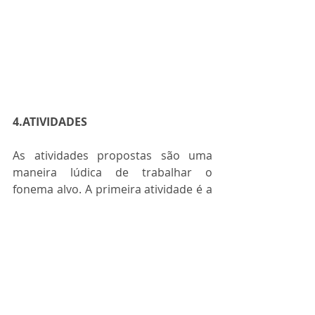
4.ATIVIDADES
As atividades propostas são uma 
maneira lúdica de trabalhar o 
fonema alvo. A primeira atividade é a 
cruzadinha. O paciente deverá 
preencher os quadrados com as 
letras que irão dar origem ao nome 
referente aos desenhos.