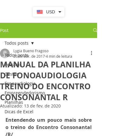
USD
Post
Todos posts
Lygia Bueno Fragoso
Todos posts
25 de abr. de 2017
4 min de leitura
MANUAL DA PLANILHA
Pessoais
DE FONOAUDIOLOGIA
Gestao
Fonoaudiologia
TREINO DO ENCONTRO
Empreendedorismo
CONSONANTAL R
Planilhas
Atualizado:
13 de fev. de 2020
Dicas de Excel
Entendendo um pouco mais sobre 
o treino do Encontro Consonantal 
/R/