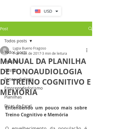
USD
Post
Todos posts
Lygia Bueno Fragoso
Todos posts
1 de mai. de 2017
3 min de leitura
MANUAL DA PLANILHA
Pessoais
DE FONOAUDIOLOGIA
Gestao
Fonoaudiologia
DE TREINO COGNITIVO E
Empreendedorismo
MEMÓRIA
Planilhas
Dicas de Excel
Entendendo um pouco mais sobre 
Treino Cognitivo e Memória 
O envelhecimento da população é 