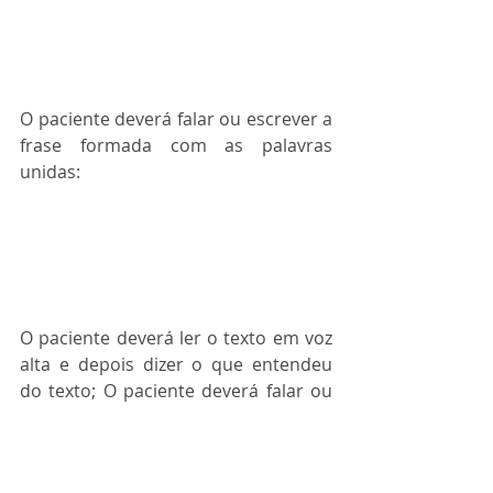
O paciente deverá falar ou escrever a 
frase formada com as palavras 
unidas:
O paciente deverá ler o texto em voz 
alta e depois dizer o que entendeu 
do texto; O paciente deverá falar ou 
escrever as respostas para os 
seguintes questionamentos; O 
paciente deverá falar ou completar a 