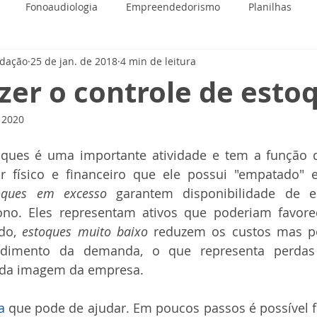
Fonoaudiologia
Empreendedorismo
Planilhas
edação
25 de jan. de 2018
4 min de leitura
zer o controle de esto
e 2020
oques é uma importante atividade e tem a função d
or físico e financeiro que ele possui "empatado" 
oques em excesso
 garantem disponibilidade de e
no. Eles representam ativos que poderiam favorec
do, 
estoques muito baixo
 reduzem os custos mas p
ndimento da demanda, o que representa perdas
da imagem da empresa.
a
 que pode de ajudar. Em poucos passos é possível fa