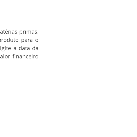
érias-primas, 
roduto para o 
ite a data da 
or financeiro 