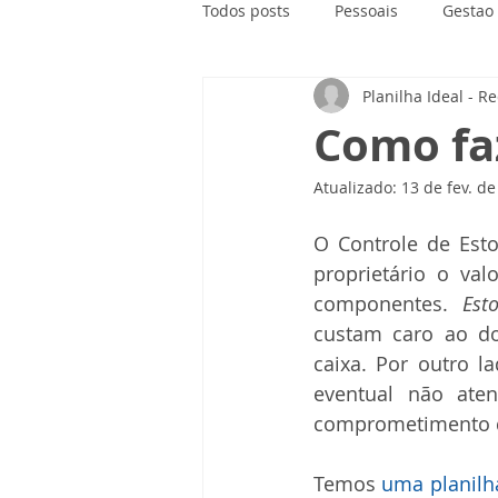
Todos posts
Pessoais
Gestao
Planilha Ideal - R
Como fa
Atualizado:
13 de fev. d
O Controle de Est
proprietário o val
componentes. 
Est
custam caro ao do
caixa. Por outro la
eventual não ate
comprometimento 
Temos 
uma planilh