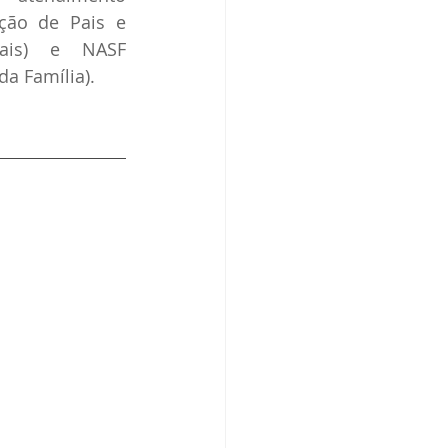
ação de Pais e 
ais) e NASF 
da Família).