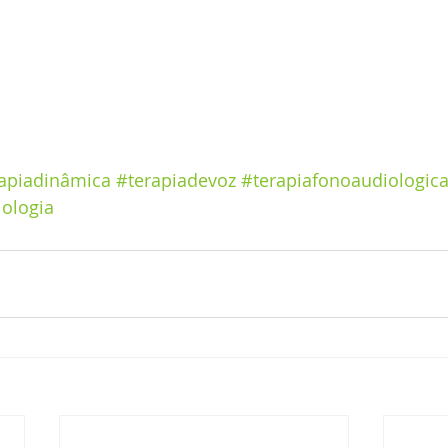
apiadinâmica
#terapiadevoz
#terapiafonoaudiologic
ologia