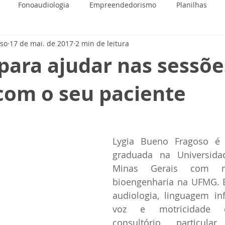
Fonoaudiologia
Empreendedorismo
Planilhas
oso
17 de mai. de 2017
2 min de leitura
para ajudar nas sessõe
com o seu paciente
Lygia Bueno Fragoso é f
graduada na Universidad
Minas Gerais com m
bioengenharia na UFMG. E
audiologia, linguagem infa
voz e motricidade o
consultório particular,