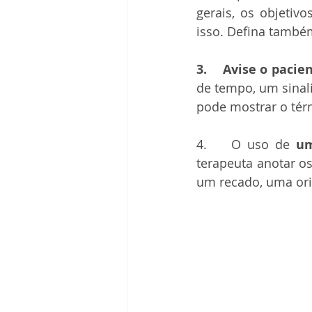
gerais, os objetivo
isso. Defina também
3.    Avise o pacie
de tempo, um sinali
pode mostrar o tér
4.    O uso de 
um
terapeuta anotar os
um recado, uma ori