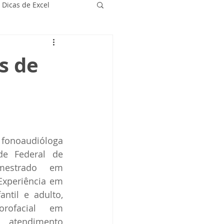
Dicas de Excel
s de
onoaudióloga 
e Federal de 
estrado em 
xperiência em 
ntil e adulto, 
rofacial em 
 atendimento 