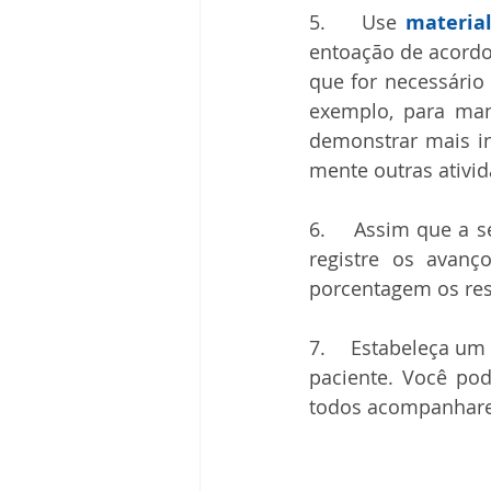
5.    Use 
materia
entoação de acordo 
que for necessário
exemplo, para man
demonstrar mais in
mente outras ativid
6.    Assim que a s
registre os avan
porcentagem os res
7.    Estabeleça um
paciente. Você po
todos acompanhare