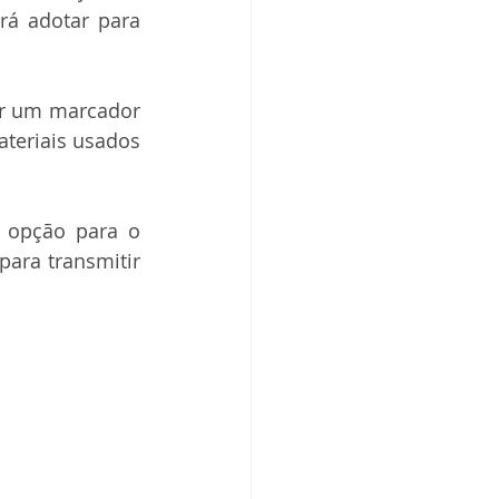
rá adotar para 
ar um marcador 
teriais usados 
opção para o 
ara transmitir 