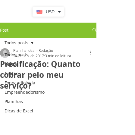
USD
Post
Todos posts
Planilha Ideal - Redação
Todos posts
24 de jan. de 2017
3 min de leitura
Precificação: Quanto
Pessoais
cobrar pelo meu
Gestao
Fonoaudiologia
serviço?
Empreendedorismo
Planilhas
Dicas de Excel