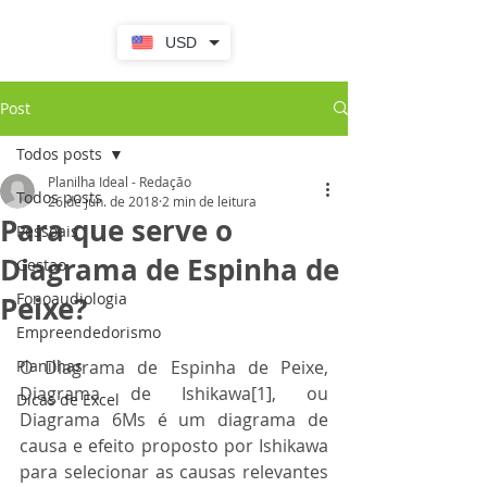
USD
Post
Todos posts
Planilha Ideal - Redação
Todos posts
26 de jun. de 2018
2 min de leitura
Para que serve o
Pessoais
Diagrama de Espinha de
Gestao
Fonoaudiologia
Peixe?
Empreendedorismo
Planilhas
O Diagrama de Espinha de Peixe, 
Diagrama de Ishikawa[1], ou 
Dicas de Excel
Diagrama 6Ms é um diagrama de 
causa e efeito proposto por Ishikawa 
para selecionar as causas relevantes 