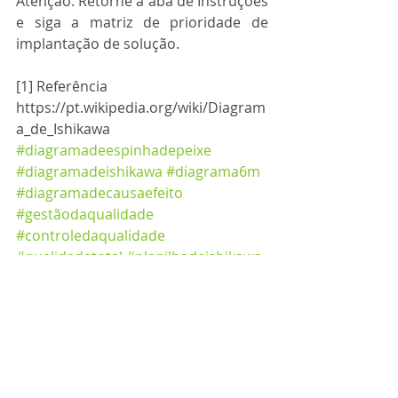
Atenção: Retorne à aba de Instruções 
e siga a matriz de prioridade de 
implantação de solução.
[1] Referência
https://pt.wikipedia.org/wiki/Diagram
a_de_Ishikawa
#diagramadeespinhadepeixe
#diagramadeishikawa
#diagrama6m
#diagramadecausaefeito
#gestãodaqualidade
#controledaqualidade
#qualidadetotal
#planilhadeishikawa
#planilhaespinhadepeixe
#planilhacausaefeito
Gestao