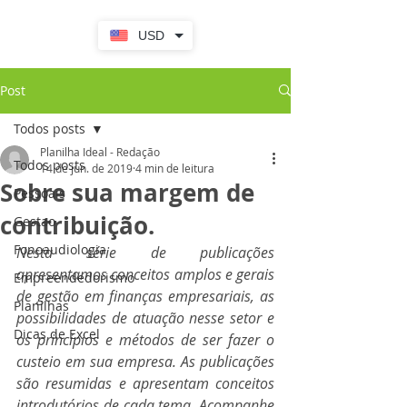
USD
Post
Todos posts
Planilha Ideal - Redação
Todos posts
14 de jun. de 2019
4 min de leitura
Sobre sua margem de
Pessoais
contribuição.
Gestao
Fonoaudiologia
Nesta série de publicações 
apresentamos conceitos amplos e gerais 
Empreendedorismo
de gestão em finanças empresariais, as 
Planilhas
possibilidades de atuação nesse setor e 
Dicas de Excel
os princípios e métodos de ser fazer o 
custeio em sua empresa. As publicações 
são resumidas e apresentam conceitos 
introdutórios de cada tema. Acompanhe 