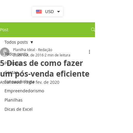
USD
Post
Todos posts
Planilha Ideal - Redação
Todos posts
23 de out. de 2016
2 min de leitura
5 Dicas de como fazer
Pessoais
um pós-venda eficiente
Gestao
Fonoaudiologia
Atualizado:
13 de fev. de 2020
Empreendedorismo
Planilhas
Dicas de Excel