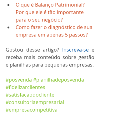
O que é Balanço Patrimonial? 
Por que ele é tão importante 
para o seu negócio?
Como fazer o diagnóstico de sua 
empresa em apenas 5 passos?
Gostou desse artigo? 
Inscreva-se
 e 
receba mais conteúdo sobre gestão 
e planilhas para pequenas empresas.
#posvenda
#planilhadeposvenda
#fidelizarclientes
#satisfacaodocliente
#consultoriaempresarial
#empresacompetitiva
#planilhasempresariais
#finançasempresariais
#controledevendas
#acompanhamentoposvenda