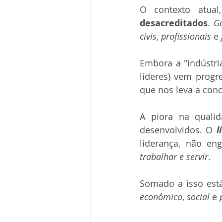
O contexto atual
desacreditados
. 
G
civis
, 
profissionais
 e 
Embora a "indústri
líderes) vem progr
que nos leva a conc
A piora na quali
desenvolvidos. O 
l
liderança, não en
trabalhar e servir
.
Somado a isso está
econômico
, 
social
 e 