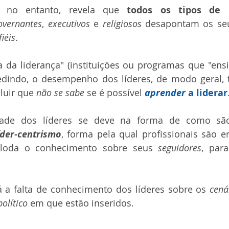
, no entanto, revela que 
todos os tipos de l
overnantes
, 
executivos
 e 
religiosos
 desapontam os se
fiéis
.
a da liderança" (instituições ou programas que "ens
edindo, o desempenho dos líderes, de modo geral, t
luir que 
não se sabe
 se é possível 
aprender
 a liderar
dade dos líderes se deve na forma de como são
íder-centrismo
, forma pela qual profissionais são e
gloda o conhecimento sobre seus 
seguidores
 a falta de conhecimento dos líderes sobre os 
cená
político
 em que estão inseridos.