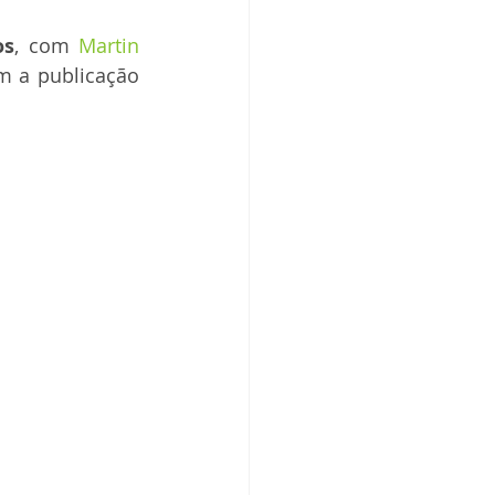
os
, com 
Martin 
m a publicação 