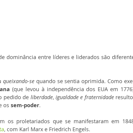
e dominância entre líderes e liderados são diferent
u 
queixando-se
cana
 (que levou à independência dos EUA em 1776)
o pedido de 
liberdade
, 
igualdade e fraternidade
 result
e os 
sem-poder
.
ta
, com Karl Marx e Friedrich Engels.