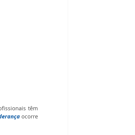
 
issionais têm 
iderança
 ocorre 