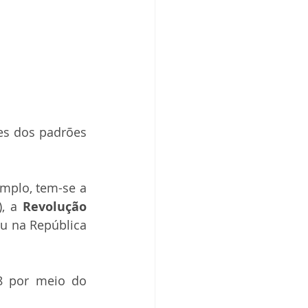
es dos padrões 
 quando se sentia oprimida. Como exemplo, tem-se a 
, a 
Revolução 
ou na República 
 eram os proletariados que se manifestaram em 1848 por meio do 