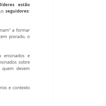
íderes estão 
us 
seguidores
: 
inam" a formar 
em piorado, o 
.
 ensinados e 
nsinados sobre 
, para quem devem 
rios
 e contexto 