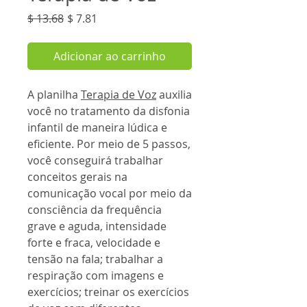
Preço
Preço
$ 13.68
$ 7.81
normal
promocional
Adicionar ao carrinho
A planilha
Terapia de Voz
auxilia
você no tratamento da disfonia
infantil de maneira lúdica e
eficiente. Por meio de 5 passos,
você conseguirá trabalhar
conceitos gerais na
comunicação vocal por meio da
consciência da frequência
grave e aguda, intensidade
forte e fraca, velocidade e
tensão na fala; trabalhar a
respiração com imagens e
exercícios; treinar os exercícios