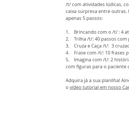
/t/ com atividades lúdicas, c
caixa surpresa entre outras. 
apenas 5 passos:
1. Brincando com o /t/ : 4 a
2. Trilha /t/: 40 passos co
3. Cruza e Caça /t/: 3 cruza
4. Frase com /t/: 10 frases 
5. Imagina com /t/: 2 histór
com figuras para o paciente c
Adquira já a sua planilha! Ai
o
vídeo tutorial em nosso Ca
Ou melhor: Assista a
lista de
atividades lúdicas
Obs: O produto acima deve 
complemento na execução das