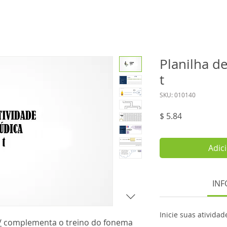
Planilha d
t
SKU: 010140
Preço
$ 5.84
Adic
INF
Inicie suas ativida
/
complementa o treino do fonema