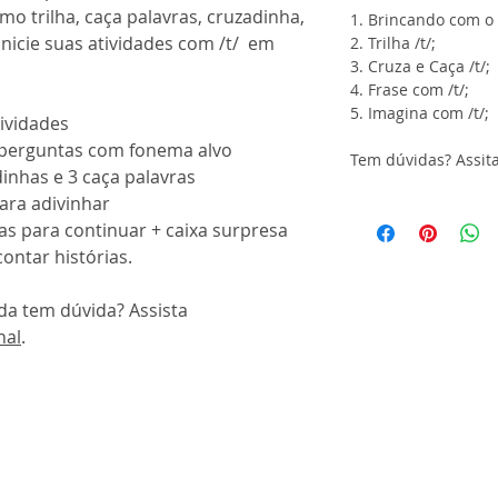
omo trilha, caça palavras, cruzadinha,
1. Brincando com o /
Inicie suas atividades com /t/ em
2. Trilha /t/;
3. Cruza e Caça /t/;
4. Frase com /t/;
5. Imagina com /t/;
tividades
m perguntas com fonema alvo
Tem dúvidas? Assit
dinhas e 3 caça palavras
para adivinhar
ias para continuar + caixa surpresa
ontar histórias.
nda tem dúvida? Assista
nal
.
 tutoriais de todas planilhas
de
ser encarado apenas como um
 atividades. Ele não isenta o