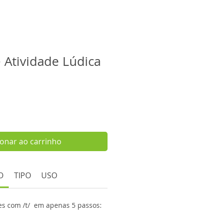
e Atividade Lúdica
ionar ao carrinho
O
TIPO
USO
des com /t/ em apenas 5 passos: