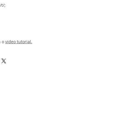
t/;
a o
video tutorial
.