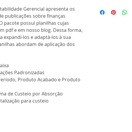
tabilidade Gerencial apresenta os
de publicações sobre finanças
O pacote possui planilhas cujas
em pdf e em nosso blog. Dessa forma,
a expandi-los e adaptá-los à sua
lanilhas abordam de aplicação dos
aixa
rações Padronizadas
Período, Produto Acabado e Produto
ema de Custeio por Absorção
alização para custeio
de Rateio de Custos Indiretos
omendas e por Processo
ntos