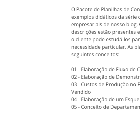
O Pacote de Planilhas de Con
exemplos didáticos da série 
empresariais de nosso blog. 
descrições estão presentes 
o cliente pode estudá-los par
necessidade particular. As p
seguintes conceitos:
01 - Elaboração de Fluxo de C
02 - Elaboração de Demonst
03 - Custos de Produção no 
Vendido
04 - Elaboração de um Esqu
05 - Conceito de Departament
06 - Análise sobre Critérios 
07 - Elaboração Custeio ABC
08 - Elaboração Custeio Enc
09 - Análise de Custos Conju