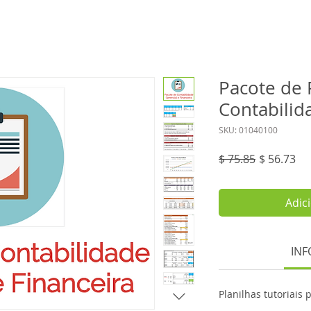
Pacote de 
Contabilid
SKU: 01040100
Preço
Pr
$ 75.85
$ 56.73
normal
pr
Adic
INF
Planilhas tutoriais