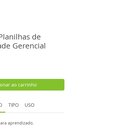
Planilhas de
ade Gerencial
eço
omocional
ionar ao carrinho
O
TIPO
USO
 para aprendizado.