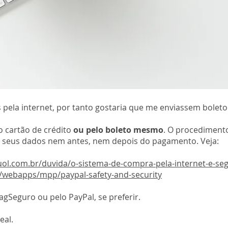
pela internet, por tanto gostaria que me enviassem boleto
o cartão de crédito
ou pelo boleto mesmo
. O procedimento
s seus dados nem antes, nem depois do pagamento. Veja:
uol.com.br/duvida/o-sistema-de-compra-pela-internet-e-se
/webapps/mpp/paypal-safety-and-security
agSeguro ou pelo PayPal, se preferir.
eal.