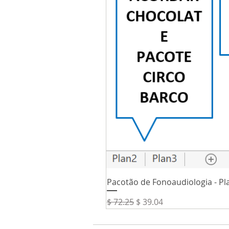
Pacotão de Fonoaudiologia - Pla
Precio
Precio de oferta
$ 72.25
$ 39.04