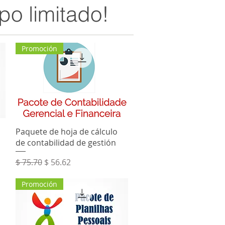
po limitado!
Promoción
Vista rápida
Paquete de hoja de cálculo
de contabilidad de gestión
Precio
Precio de oferta
$ 75.70
$ 56.62
Promoción