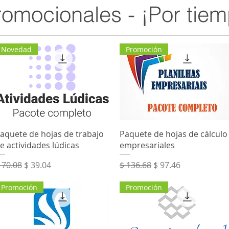
omocionales - ¡Por tiem
Novedad
Promoción
Vista rápida
Vista rápida
aquete de hojas de trabajo
Paquete de hojas de cálculo
e actividades lúdicas
empresariales
recio
Precio de oferta
Precio
Precio de oferta
 70.08
$ 39.04
$ 136.68
$ 97.46
Promoción
Promoción