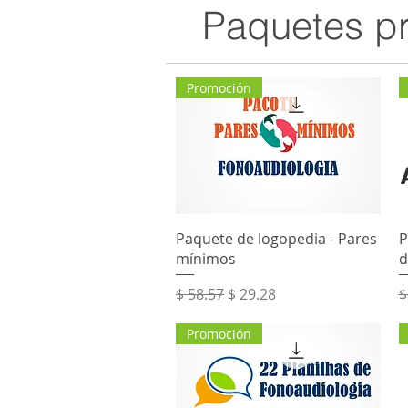
Paquetes pr
Promoción
Vista rápida
Paquete de logopedia - Pares
P
mínimos
d
Precio
Precio de oferta
P
$ 58.57
$ 29.28
$
Promoción