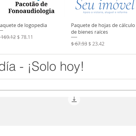
Vista rápida
Vista rápida
aquete de logopedia
Paquete de hojas de cálculo
de bienes raíces
recio
Precio de oferta
 169.12
$ 78.11
Precio
Precio de oferta
$ 67.93
$ 23.42
día - ¡Solo hoy!