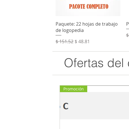
Vista rápida
Paquete: 22 hojas de trabajo
P
de logopedia
P
$
Precio
Precio de oferta
$ 151.52
$ 48.81
Ofertas del 
Promoción