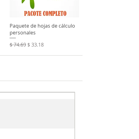
Vista rápida
Paquete de hojas de cálculo
personales
Precio
Precio de oferta
$ 74.69
$ 33.18
Novedad