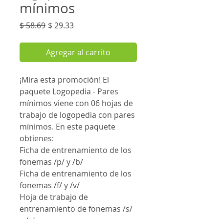
mínimos
Precio
Precio
$ 58.69
$ 29.33
de
oferta
Agregar al carrito
¡Mira esta promoción! El
paquete Logopedia - Pares
mínimos viene con 06 hojas de
trabajo de logopedia con pares
mínimos. En este paquete
obtienes:
Ficha de entrenamiento de los
fonemas /p/ y /b/
Ficha de entrenamiento de los
fonemas /f/ y /v/
Hoja de trabajo de
entrenamiento de fonemas /s/