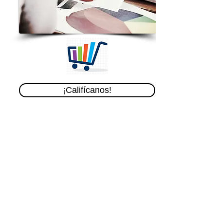
¡Califícanos!