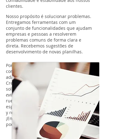
confiabilidade e estabilidade aos nossos
clientes.
Nosso propósito é solucionar problemas.
Entregamos ferramentas com um
conjunto de funcionalidades que ajudam
empresas e pessoas a resolverem
problemas comuns de forma clara e
direta. Recebemos sugestões de
desenvolvimento de novas planilhas.
Por ello, nuestro negocio está relacionado
con brindar soluciones inteligentes y
adaptadas a sus necesidades.
Creemos que los clientes que buscan
soluciones de
Planilha
Ideal
están
evitando todo el trabajo
de "reinventar la
rueda" y comprando sistemas de TI
especializados que son pesados, costosos
y requieren personalización.
¡Envíanos tu opinión para que siempre
podamos satisfacer tus necesidades!