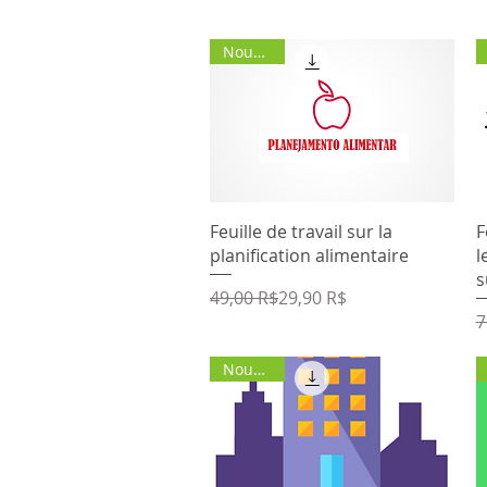
Nouvelle
Aperçu rapide
Feuille de travail sur la
F
planification alimentaire
l
s
Prix original
Prix promotionnel
49,00 R$
29,90 R$
P
P
7
Nouvelle