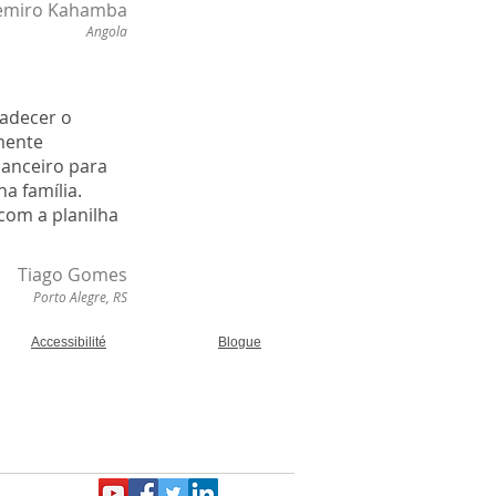
emiro Kahamba
Angola
radecer o
mente
nanceiro para
a família.
com a planilha
Tiago Gomes
Porto Alegre, RS
Accessibilité
Blogue