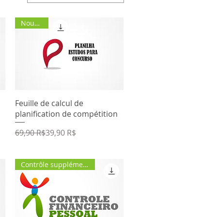
Nouvelle
Aperçu rapide
Feuille de calcul de
planification de compétition
Prix original
Prix promotionnel
69,90 R$
39,90 R$
Contrôle supplémentaire