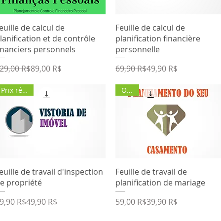
Aperçu rapide
Aperçu rapide
euille de calcul de
Feuille de calcul de
lanification et de contrôle
planification financière
inanciers personnels
personnelle
rix original
rix promotionnel
Prix original
Prix promotionnel
29,00 R$
89,00 R$
69,90 R$
49,90 R$
Prix réduit
Offre
Aperçu rapide
Aperçu rapide
euille de travail d'inspection
Feuille de travail de
e propriété
planification de mariage
rix original
rix promotionnel
Prix original
Prix promotionnel
9,90 R$
49,90 R$
59,00 R$
39,90 R$