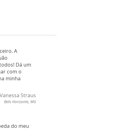
ceiro. A
quão
 todos! Dá um
uar com o
 na minha
Vanessa Straus
Belo Horizonte, MG
moeda do meu