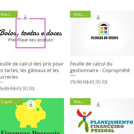
Nouvelle
Nouvelle
Aperçu rapide
Aperçu rapide
euille de calcul des prix pour
Feuille de calcul du
es tartes, les gâteaux et les
gestionnaire - Copropriété
ucreries
Prix original
Prix promotionnel
79,90 R$
49,90 R$
rix original
rix promotionnel
9,00 R$
49,90 R$
Super Offre
Nouvelle