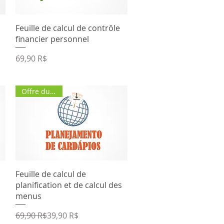
Aperçu rapide
Feuille de calcul de contrôle
financier personnel
Prix
69,90 R$
Offre du jour
Aperçu rapide
Feuille de calcul de
planification et de calcul des
menus
Prix original
Prix promotionnel
69,90 R$
39,90 R$