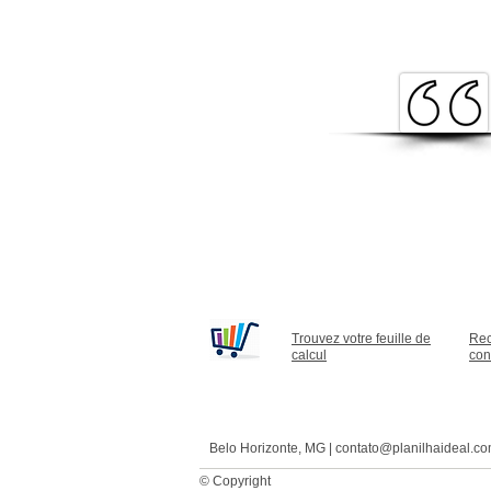
Trouvez votre feuille de
Rec
calcul
con
Belo Horizonte, MG |
contato@planilhaideal.co
© Copyright