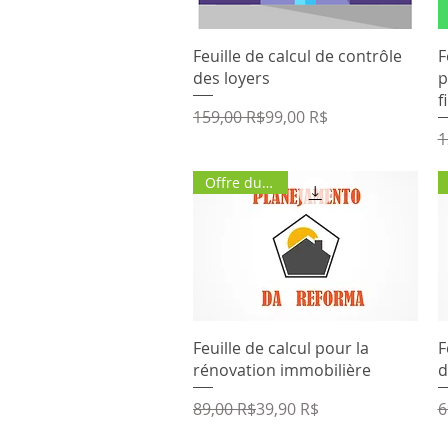
Aperçu rapide
Feuille de calcul de contrôle
F
des loyers
p
f
Prix original
Prix promotionnel
159,00 R$
99,00 R$
P
P
1
Offre du jour
Aperçu rapide
Feuille de calcul pour la
F
rénovation immobilière
d
Prix original
Prix promotionnel
P
P
89,00 R$
39,90 R$
6