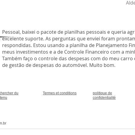
Ald
Pessoal, baixei o pacote de planilhas pessoais e queria ag
excelente suporte. As perguntas que enviei foram pronta
respondidas. Estou usando a planilha de Planejamento Fi
meus investimentos e a de Controle Financeiro com a minh
Também faço o controle das despesas com do meu carro 
de gestão de despesas do automóvel. Muito bom.
hercher du
Termes et conditions
politique de
tenu
confidentialité
m.br