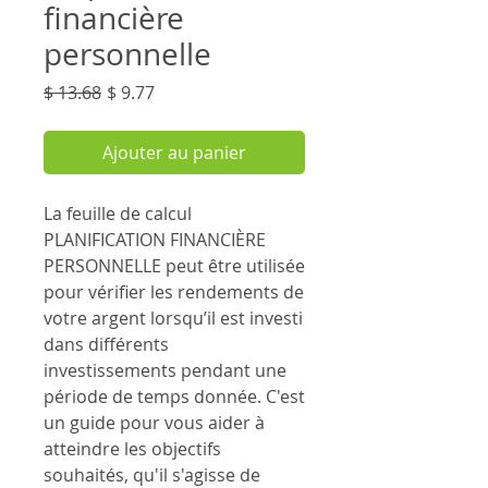
financière
personnelle
Prix
Prix
$ 13.68
$ 9.77
original
promotionnel
Ajouter au panier
La feuille de calcul
PLANIFICATION FINANCIÈRE
PERSONNELLE peut être utilisée
pour vérifier les rendements de
votre argent lorsqu’il est investi
dans différents
investissements pendant une
période de temps donnée. C'est
un guide pour vous aider à
atteindre les objectifs
souhaités, qu'il s'agisse de