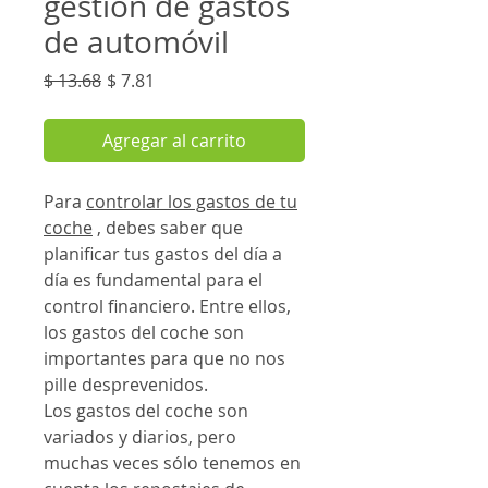
gestión de gastos
de automóvil
Precio
Precio
$ 13.68
$ 7.81
de
oferta
Agregar al carrito
Para
controlar los gastos de tu
coche
, debes saber que
planificar tus gastos del día a
día es fundamental para el
control financiero. Entre ellos,
los gastos del coche son
importantes para que no nos
pille desprevenidos.
Los gastos del coche son
variados y diarios, pero
muchas veces sólo tenemos en