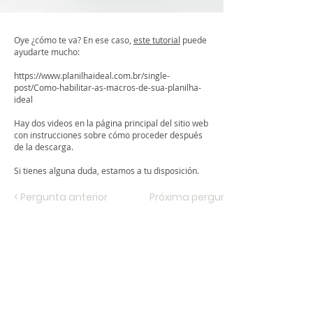
Oye ¿cómo te va? En ese caso,
este tutorial
puede
ayudarte mucho:
https://www.planilhaideal.com.br/single-
post/Como-habilitar-as-macros-de-sua-planilha-
ideal
Hay dos videos en la página principal del sitio web
con instrucciones sobre cómo proceder después
de la descarga.
Si tienes alguna duda, estamos a tu disposición.
< Pergunta anterior
Próxima pergunta >