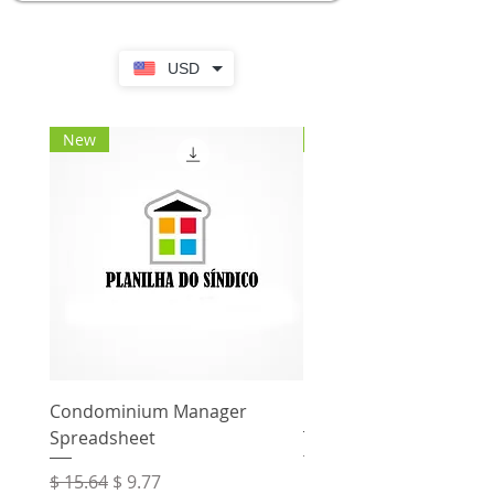
USD
New
New
Condominium Manager
Rent Control Spreadsh
Spreadsheet
Regular Price
$ 31.12
Regular Price
Sale Price
$ 15.64
$ 9.77