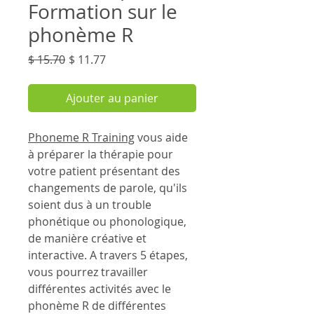
Formation sur le
phonème R
Prix
Prix
$ 15.70
$ 11.77
original
promotionnel
Ajouter au panier
Phoneme R Training
vous aide
à préparer la thérapie pour
votre patient présentant des
changements de parole, qu'ils
soient dus à un trouble
phonétique ou phonologique,
de manière créative et
interactive. A travers 5 étapes,
vous pourrez travailler
différentes activités avec le
phonème R de différentes