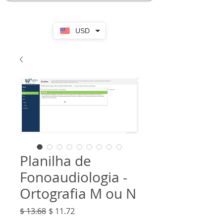
USD
Planilha de
Fonoaudiologia -
Ortografia M ou N
Prix
Prix
$ 13.68
$ 11.72
original
promotionnel