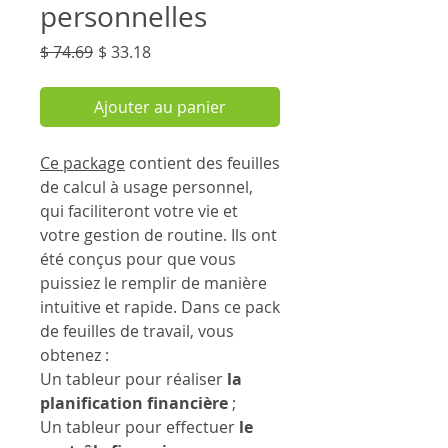
personnelles
Prix
Prix
$ 74.69
$ 33.18
original
promotionnel
Ajouter au panier
Ce package
contient des feuilles
de calcul à usage personnel,
qui faciliteront votre vie et
votre gestion de routine. Ils ont
été conçus pour que vous
puissiez le remplir de manière
intuitive et rapide. Dans ce pack
de feuilles de travail, vous
obtenez :
Un tableur pour réaliser
la
planification financière
;
Un tableur pour effectuer
le