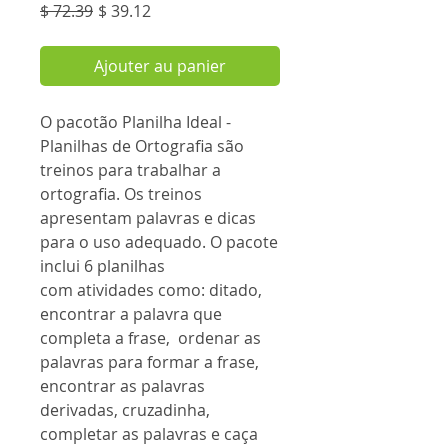
Prix
Prix
$ 72.39
$ 39.12
original
promotionnel
Ajouter au panier
O pacotão Planilha Ideal -
Planilhas de Ortografia são
treinos para trabalhar a
ortografia. Os treinos
apresentam palavras e dicas
para o uso adequado. O pacote
inclui 6 planilhas
com atividades como: ditado,
encontrar a palavra que
completa a frase, ordenar as
palavras para formar a frase,
encontrar as palavras
derivadas, cruzadinha,
completar as palavras e caça